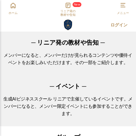
New
リニア発の
ホーム
メニュー
教材や告知
ログイン
─ リニア発の教材や告知 ─
メンバー
になると、
メンバー
だけが見られるコンテンツや優待
イ
ベント
をお楽しみいただけます。その一部をご紹介します。
─ イベント ─
生成AIビジネススクール リニアで主催している
イベント
です。
メ
ンバー
になると、
メンバー
限定
イベント
にも参加することができ
ます。